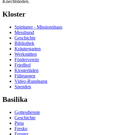
Knechtsteden.
Kloster
Spiritaner - Missionshaus
Messbund
Geschichte
Bibliothek
Kräutergarten
Werkstätten
Förderverein
Friedhof
Klosterläden
Führungen
Video-Rundgang
Spenden
Basilika
Gottesdienste
Geschichte
Pieta
Fresko
Fenster