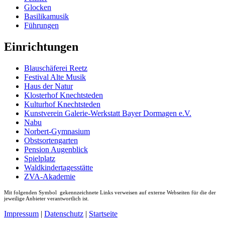
Glocken
Basilikamusik
Führungen
Einrichtungen
Blauschäferei Reetz
Festival Alte Musik
Haus der Natur
Klosterhof Knechtsteden
Kulturhof Knechtsteden
Kunstverein Galerie-Werkstatt Bayer Dormagen e.V.
Nabu
Norbert-Gymnasium
Obstsortengarten
Pension Augenblick
Spielplatz
Waldkindertagesstätte
ZVA-Akademie
Mit folgenden Symbol
gekennzeichnete Links verweisen auf externe Webseiten für die der
jeweilige Anbieter verantwortlich ist.
Impressum
|
Datenschutz
|
Startseite