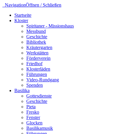
Navigation
Öffnen / Schließen
Startseite
Kloster
Spiritaner - Missionshaus
Messbund
Geschichte
Bibliothek
Kräutergarten
Werkstätten
Förderverein
Friedhof
Klosterläden
Führungen
Video-Rundgang
Spenden
Basilika
Gottesdienste
Geschichte
Pieta
Fresko
Fenster
Glocken
Basilikamusik
Führungen