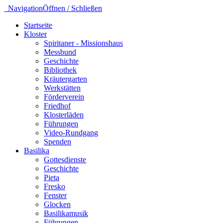
Navigation
Öffnen / Schließen
Startseite
Kloster
Spiritaner - Missionshaus
Messbund
Geschichte
Bibliothek
Kräutergarten
Werkstätten
Förderverein
Friedhof
Klosterläden
Führungen
Video-Rundgang
Spenden
Basilika
Gottesdienste
Geschichte
Pieta
Fresko
Fenster
Glocken
Basilikamusik
Führungen