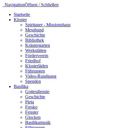
Navigation
Öffnen / Schließen
Startseite
Kloster
Spiritaner - Missionshaus
Messbund
Geschichte
Bibliothek
Kräutergarten
Werkstätten
Förderverein
Friedhof
Klosterläden
Führungen
Video-Rundgang
Spenden
Basilika
Gottesdienste
Geschichte
Pieta
Fresko
Fenster
Glocken
Basilikamusik
Führungen