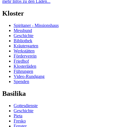
mehr Infos zu den Läden...
Kloster
Spiritaner - Missionshaus
Messbund
Geschichte
Bibliothek
Kräutergarten
Werkstätten
Förderverein
Friedhof
Klosterläden
Führungen
Video-Rundgang
Spenden
Basilika
Gottesdienste
Geschichte
Pieta
Fresko
Fenster